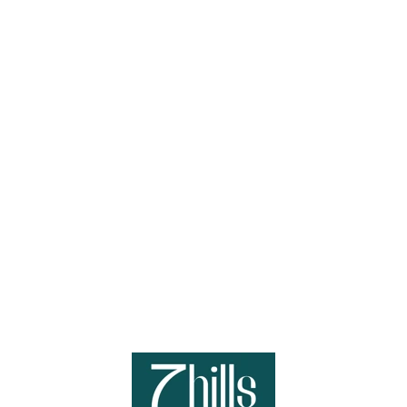
Loa
din
g...