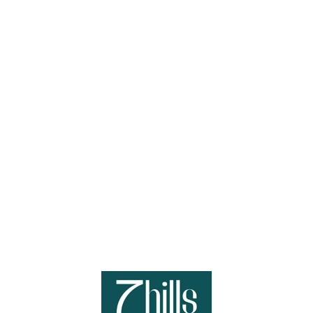
Loa
din
g...