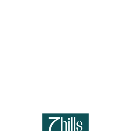
Loa
din
g...