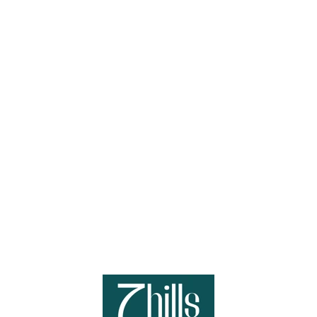
Loa
din
g...