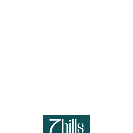
Loa
din
g...